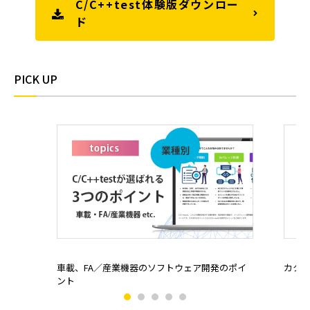
C/C++test体験版ダウンロー
ド
PICK UP
車載、FA／産業機器のソフトウェア開発のポイ
カタ
ント