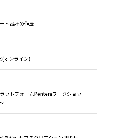
ケート設計の作法
化(オンライン)
ラットフォームPenteraワークショッ
～
べきか～サブスクリプション型IRサー