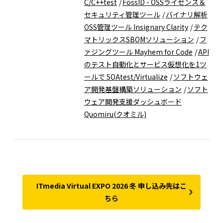
C/C++test
FossID - OSSライセンス＆
セキュリティ管理ツール
バイナリ解析
OSS管理ツール Insignary Clarity
テク
マトリックスSBOMソリューション
フ
ァジングツール Mayhem for Code
API
のテスト自動化とサービス仮想化を1ツ
ールで SOAtest/Virtualize
ソフトウェ
ア開発基盤構築ソリューション
ソフト
ウェア開発支援ダッシュボード
Quomiru(クオミル)
ITmedia Virtual EXPO 2026 冬 申し込み先はこ
ちら