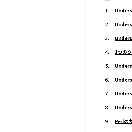
Under
Unde
Unde
1つのク
Unde
Unde
Unde
Unde
Per