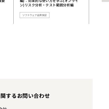
概要
編)：効果的な使い方を学ぶ(オンライ
利用設
ン)リスク分析・テスト範囲分析編
【エク
ス共催
ソフトウェア品質保証
ソフトウ
に
関するお問い合わせ
会社