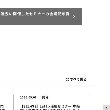
過去に開催したセミナーの会場配布資
すべて見る
2026.09.08
開催
2026.08.
入門
【SEL-W2】Lattix活用セミナー(中級
負債が資