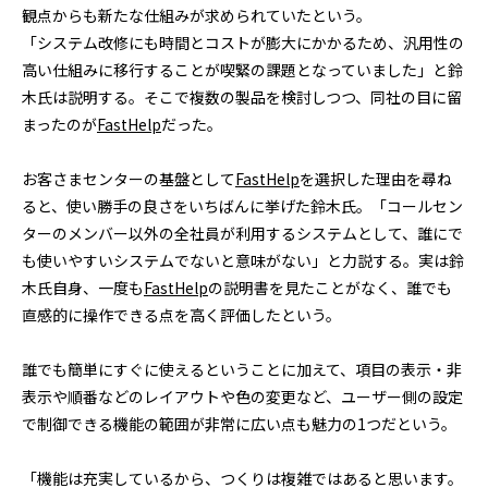
観点からも新たな仕組みが求められていたという。
「システム改修にも時間とコストが膨大にかかるため、汎用性の
高い仕組みに移行することが喫緊の課題となっていました」と鈴
木氏は説明する。そこで複数の製品を検討しつつ、同社の目に留
まったのが
FastHelp
だった。
お客さまセンターの基盤として
FastHelp
を選択した理由を尋ね
ると、使い勝手の良さをいちばんに挙げた鈴木氏。「コールセン
ターのメンバー以外の全社員が利用するシステムとして、誰にで
も使いやすいシステムでないと意味がない」と力説する。実は鈴
木氏自身、一度も
FastHelp
の説明書を見たことがなく、誰でも
直感的に操作できる点を高く評価したという。
誰でも簡単にすぐに使えるということに加えて、項目の表示・非
表示や順番などのレイアウトや色の変更など、ユーザー側の設定
で制御できる機能の範囲が非常に広い点も魅力の1つだという。
「機能は充実しているから、つくりは複雑ではあると思います。