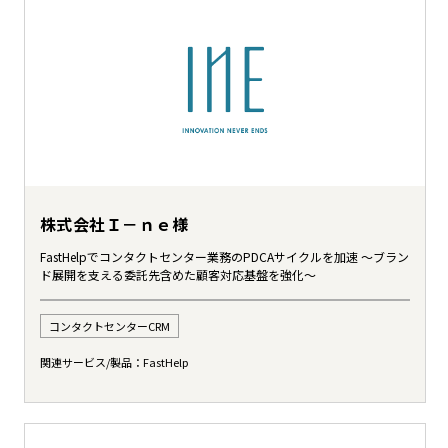
株式会社Ｉ－ｎｅ様
FastHelpでコンタクトセンター業務のPDCAサイクルを加速 ～ブラン
ド展開を支える委託先含めた顧客対応基盤を強化～
コンタクトセンターCRM
関連サービス/製品：
FastHelp