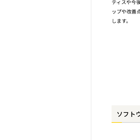
ティスや今
ップや改善点
します。
ソフト