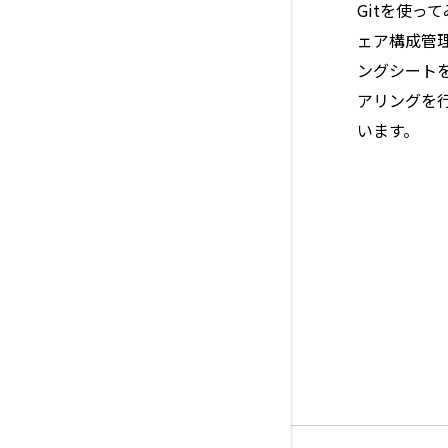
Gitを使っ
ェア構成管
ングシート
アリングを
います。