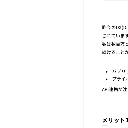
昨今のDX(D
されています
数は数百万と
続けること
パブリ
プライベ
API連携
メリット