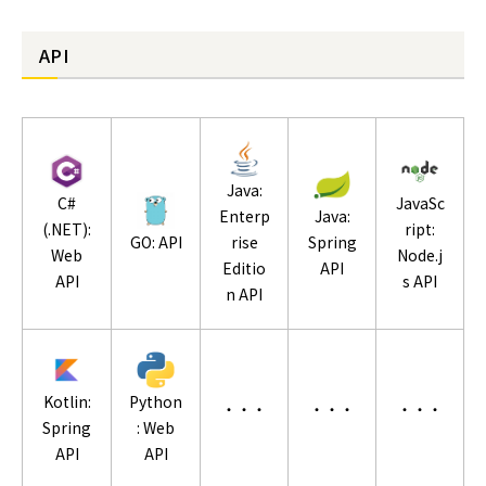
API
Java:
JavaSc
C#
Enterp
Java:
ript:
(.NET):
rise
Spring
GO: API
Node.j
Web
Editio
API
s API
API
n API
Kotlin:
Python
・・・
・・・
・・・
Spring
: Web
API
API