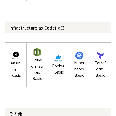
Infrastructure as Code(IaC)
CloudF
Kuber
Terraf
Ansibl
Docker
ormati
netes:
orm:
e:
: Basic
on:
Basic
Basic
Basic
Basic
その他