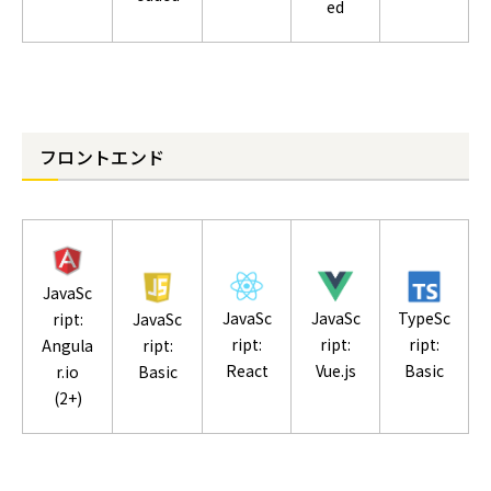
ed
フロントエンド
JavaSc
JavaSc
JavaSc
TypeSc
ript:
JavaSc
ript:
ript:
ript:
Angula
ript:
React
Vue.js
Basic
r.io
Basic
(2+)