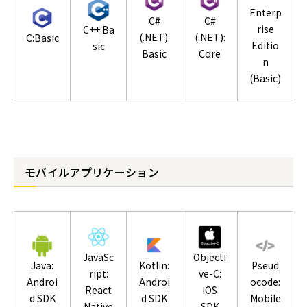
Enterp
C#
C#
rise
C++:Ba
(.NET):
(.NET):
C:Basic
Editio
sic
Basic
Core
n
(Basic)
モバイルアプリケーション
Objecti
JavaSc
Kotlin:
Pseud
Java:
ve-C:
ript:
Androi
ocode:
Androi
iOS
React
d SDK
Mobile
d SDK
SDK
Native