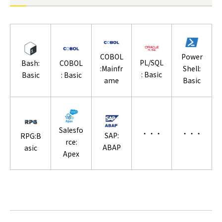
COBOL
Power
PL/SQL
Bash:
COBOL
:Mainfr
Shell:
: Basic
Basic
: Basic
ame
Basic
Salesfo
・・・
・・・
SAP:
RPG:B
rce:
ABAP
asic
Apex