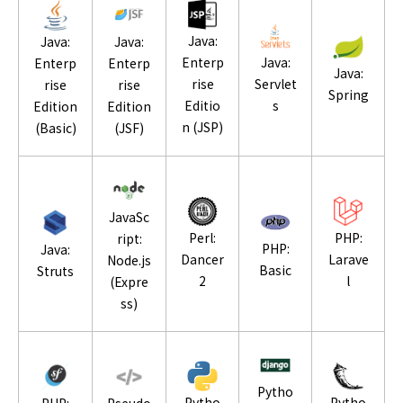
Java:
Java:
Java:
Enterp
Java:
Enterp
Enterp
Java:
rise
Servlet
rise
rise
Spring
Editio
s
Edition
Edition
n (JSP)
(Basic)
(JSF)
JavaSc
Perl:
PHP:
ript:
PHP:
Java:
Dancer
Larave
Node.js
Basic
Struts
2
l
(Expre
ss)
Pytho
Pytho
Pytho
PHP:
Pseudo