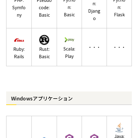
n:
n:
n:
Symfo
code:
Djang
Basic
Flask
ny
Basic
o
・・・
・・・
Scala:
Ruby:
Rust:
Play
Rails
Basic
Windowsアプリケーション
Java: