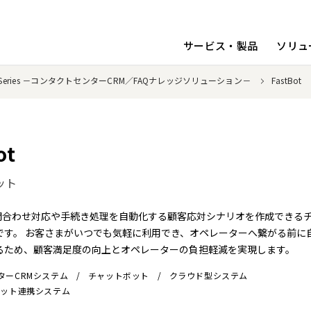
サービス・製品
ソリュ
stSeries －コンタクトセンターCRM／FAQナレッジソリューション－
FastBot
ot
ット
は、問合わせ対応や手続き処理を自動化する顧客応対シナリオを作成できる
です。 お客さまがいつでも気軽に利用でき、オペレーターへ繋がる前に
るため、顧客満足度の向上とオペレーターの負担軽減を実現します。
ターCRMシステム
チャットボット
クラウド型システム
チャット連携システム