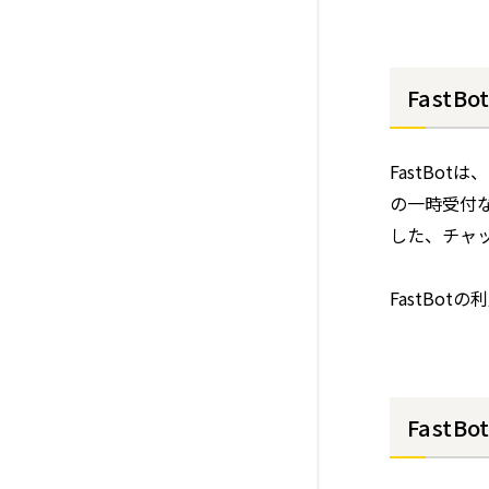
FastB
FastBo
の一時受付
した、チャ
FastBo
Fast