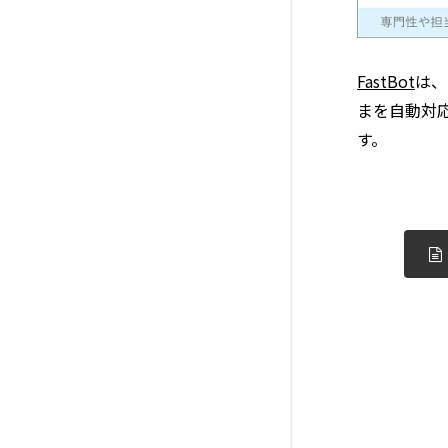
FastBot
は、
まを自動対
す。