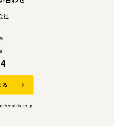
会社
部
課
14
せる
echmatrix.co.jp