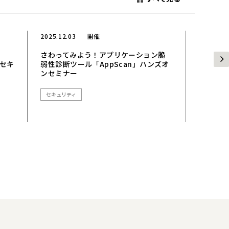
2025.12.03
開催
2025.10.
さわってみよう！アプリケーション脆
さわって
Iセキ
弱性診断ツール「AppScan」ハンズオ
弱性診断
ンセミナー
ンセミナ
セキュリティ
セキュリ