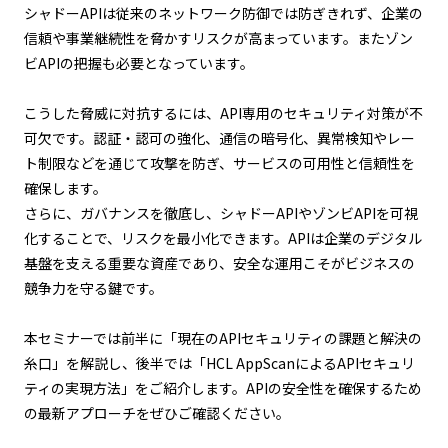
シャドーAPIは従来のネットワーク防御では防ぎきれず、企業の
信頼や事業継続性を脅かすリスクが高まっています。またゾン
ビAPIの把握も必要となっています。
こうした脅威に対抗するには、API専用のセキュリティ対策が不
可欠です。認証・認可の強化、通信の暗号化、異常検知やレー
ト制限などを通じて攻撃を防ぎ、サービスの可用性と信頼性を
確保します。
さらに、ガバナンスを徹底し、シャドーAPIやゾンビAPIを可視
化することで、リスクを最小化できます。APIは企業のデジタル
基盤を支える重要な資産であり、安全な運用こそがビジネスの
競争力を守る鍵です。
本セミナーでは前半に「現在のAPIセキュリティの課題と解決の
糸口」を解説し、後半では「HCL AppScanによるAPIセキュリ
ティの実現方法」をご紹介します。APIの安全性を確保するため
の最新アプローチをぜひご確認ください。