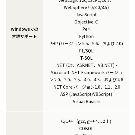
WebLogic 12c/12cR1/10.3、
WebSphere7.0/8.0/8.5)
JavaScript
Objective-C
Windowsでの
Perl
言語サポート
Python
PHP (バージョン 5.5、5.6、および 7.0)
PL/SQL
T-SQL
.NET (C#、ASP.NET、VB.NET) -
Microsoft .NET Framework バージョ
ン 2.0、3.0、3.5、4.0、4.5、および 4.6
.NET Core バージョン1.0、1.1、2.0
ASP (JavaScript/VBScript)
Visual Basic 6
C/C++ （gcc, g++ 4.1以上)
COBOL