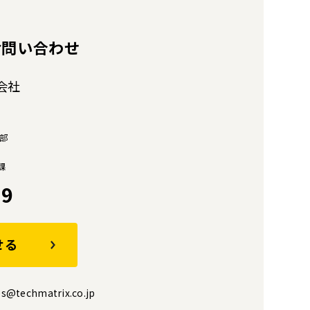
お問い合わせ
会社
部
課
69
せる
s@techmatrix.co.jp