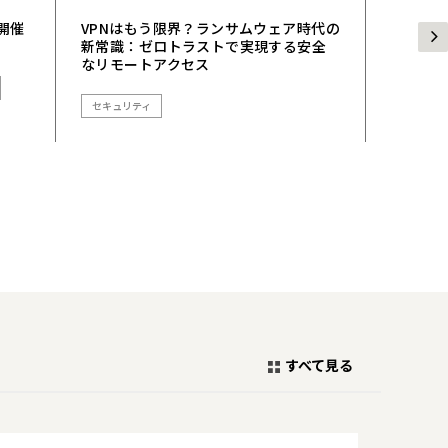
 開催
VPNはもう限界？ランサムウェア時代の
VPNは
新常識：ゼロトラストで実現する安全
新常識
なリモートアクセス
なリモ
セキュリティ
セキュリ
すべて見る