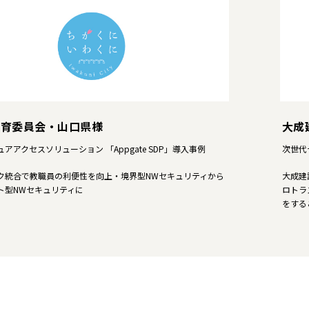
教育委員会・山口県様
大成
アアクセスソリューション 「Appgate SDP」導入事例
次世代
ク統合で教職員の利便性を向上・境界型NWセキュリティから
大成建
ト型NWセキュリティに
ロトラ
をする