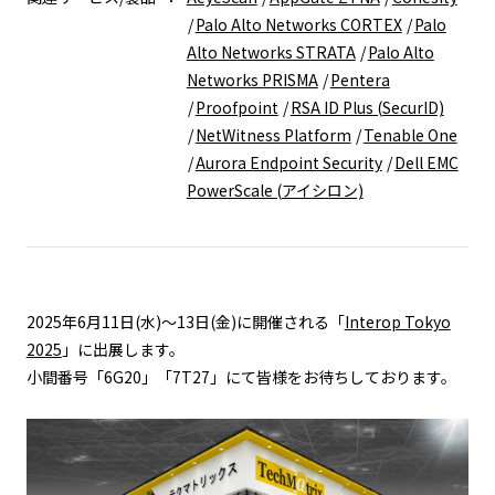
Palo Alto Networks CORTEX
Palo
Alto Networks STRATA
Palo Alto
Networks PRISMA
Pentera
Proofpoint
RSA ID Plus (SecurID)
NetWitness Platform
Tenable One
Aurora Endpoint Security
Dell EMC
PowerScale (アイシロン)
2025年6月11日(水)～13日(金)に開催される「
Interop Tokyo
2025
」に出展します。
小間番号「6G20」「7T27」にて皆様をお待ちしております。