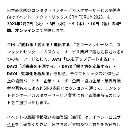
日本最大級のコンタクトセンター／カスタマーサービス関係者
向けイベント「テクマトリックス CRM FORUM 2023」を、
2023年2月7日（火）・8日（水）・9（木）・10日（金）の4日
間、オンライン
にて開催します。
今回は"
変わる！変える！進化する！
"をキーメッセージに、コ
ンタクトセンター／カスタマーサービス業界で最も注目される4
つのキーワードとして、
DAY1「CXをアップデートする」・
DAY2「近未来を予測する」・DAY3「働き方を変革する」・
DAY4「効率化を極める」
を用意。テクマトリックスと30社以
上の協賛パートナー企業・ユーザー企業・協力企業・業界有識
者や著名人による約50の多彩なセッションを通じて、コンタク
トセンター／カスタマーサービス業界における課題解決のヒン
トをご提供いたします。
イベントの最新情報及び参加登録（無料）は、
イベント公式サ
イト
をご確認ください。皆さまのご登録及びご参加をお待ちし