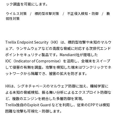
ック調査を可能にします。
ウイルス対策
標的型攻撃対策
不正侵入検知・防御
脆
弱性対策
Trellix Endpoint Security（HX）は、標的型攻撃や未知のマルウ
ェア、ランサムウェアなどの高度な脅威に対応する次世代エンド
ポイントセキュリティ製品です。Mandiant社が提唱した
IOC（Indicator of Compromise）を活用し、全端末をスイープ
して侵害の有無を調査。攻撃を検知した端末はワンクリックでネ
ットワークから隔離でき、被害の拡大を防ぎます。
HXは、シグネチャベースのマルウェア防御に加え、機械学習に
よる未知の脅威検知、振る舞い分析によるエクスプロイト防御な
ど、複数のエンジンを統合した多層防御を実現。
Trellix独自のExploit Guard などを利用し、従来のEPPでは検知
困難な攻撃も可視化・防御します。