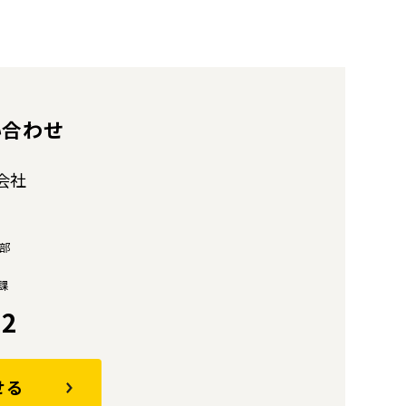
い合わせ
会社
部
課
12
せる