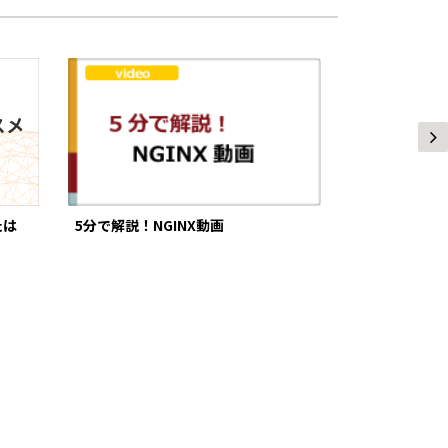
たは
5分で解説！NGINX動画
NGINX Plu
紹介セミナー(