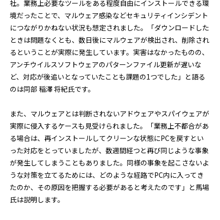
社。業務上必要なツールをある程度自由にインストールできる環
境だったことで、マルウェア感染などセキュリティインシデント
につながりかねない状況も想定されました。「ダウンロードした
ときは問題なくとも、数日後にマルウェアが検出され、削除され
るということが実際に発生しています。実害はなかったものの、
アンチウイルスソフトウェアのパターンファイル更新が遅いな
ど、対応が後追いとなっていたことも課題の1つでした」と語る
のは同部 稲澤 将紀氏です。
また、マルウェアとは判断されないアドウェアやスパイウェアが
実際に侵入するケースも見受けられました。「業務上不都合があ
る場合は、再インストールしてクリーンな状態にPCを戻すとい
った対応をとっていましたが、数週間経つと再び同じような事象
が発生してしまうこともありました。同様の事象を起こさないよ
うな対策を立てるためには、どのような経路でPC内に入ってき
たのか、その原因を把握する必要があると考えたのです」と馬場
氏は説明します。