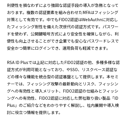
利便性を損なわずにより強固な認証手段の導入が急務となって
おります。複数の認証要素を組み合わせたMFAはフィッシング
対策として有効です。中でもFIDO2認証はWebAuthnに対応し
たフィッシング耐性を備えた次世代の認証方式です。パスワー
ドを使わず、公開鍵暗号方式により安全性を確保しながら、利
便性も向上させることができ企業でも安心なパスワードレスで
安全かつ簡単にログインでき、運用負荷も軽減できます。
RSA ID Plusでは上記に対応したFIDO2認証の他、多種多様な認
証方式が利用可能となっており、やSSO、リスクベース認証な
どの様々な機能を統合型の認証基盤として提供します。本セミ
ナーでは、フィッシング攻撃の最新動向とリスク、フィッシン
グへの有効性と導入メリット、FIDO2認証の仕組みとフィッシ
ングへの有効性、FIDO2認証に対応した弊社取り扱い製品「ID
Plus」のご紹介などをわかりやすく解説し、社内展開や導入検
討に役立つ情報を提供します。