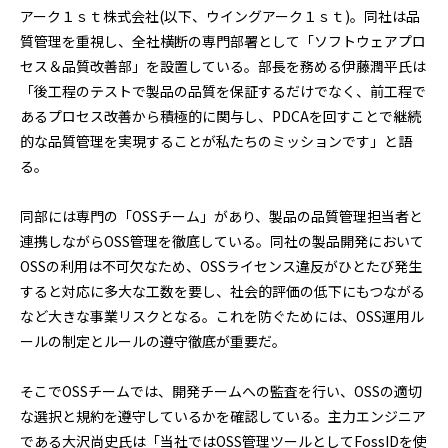
アーク１ｓｔ株式会社(以下、ウイングアーク１ｓｔ)。同社は品
質管理を重視し、全社横断の専門部署として「ソフトウェアプロ
セス＆品質改善部」を設置している。部長を務める伊藤潤平氏は
「後工程のテストで製品の品質を保証するだけでなく、前工程で
あるプロセス改善から積極的に関与し、PDCAを回すことで継続
的な品質管理を実現することが私たちのミッションです」と語
る。
同部には専門の「OSSチーム」があり、製品の品質管理担当者と
連携しながらOSS管理を徹底している。同社の製品開発において
OSSの利用は不可欠なため、OSSライセンス違反がひとたび発生
すると対応に多大な工数を要し、社会的評価の低下にもつながる
など大きな事業リスクとなる。これを防ぐためには、OSS運用ル
ールの制定とルールの遵守徹底が重要だ。
そこでOSSチームでは、開発チームへの監査を行い、OSSの適切
な選択と規約を遵守しているかを確認している。主力エンジニア
である大沢尚史氏は「当社ではOSS管理ツールとしてFossIDを使