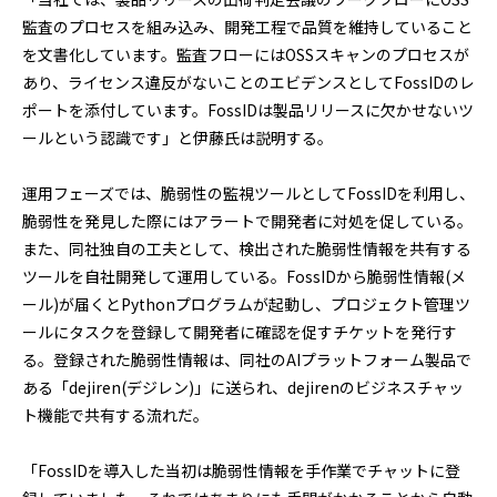
監査のプロセスを組み込み、開発工程で品質を維持していること
を文書化しています。監査フローにはOSSスキャンのプロセスが
あり、ライセンス違反がないことのエビデンスとしてFossIDのレ
ポートを添付しています。FossIDは製品リリースに欠かせないツ
ールという認識です」と伊藤氏は説明する。
運用フェーズでは、脆弱性の監視ツールとしてFossIDを利用し、
脆弱性を発見した際にはアラートで開発者に対処を促している。
また、同社独自の工夫として、検出された脆弱性情報を共有する
ツールを自社開発して運用している。FossIDから脆弱性情報(メ
ール)が届くとPythonプログラムが起動し、プロジェクト管理ツ
ールにタスクを登録して開発者に確認を促すチケットを発行す
る。登録された脆弱性情報は、同社のAIプラットフォーム製品で
ある「dejiren(デジレン)」に送られ、dejirenのビジネスチャッ
ト機能で共有する流れだ。
「FossIDを導入した当初は脆弱性情報を手作業でチャットに登