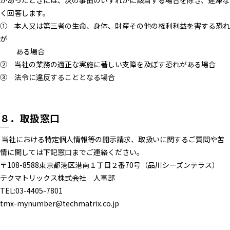
があったときには、次の事由のいずれかに該当する場合を除き、遅滞な
く回答します。
① 本人又は第三者の生命、身体、財産その他の権利利益を害する恐れ
が
ある場合
② 当社の業務の適正な実施に著しい支障を及ぼす恐れがある場合
③ 法令に違反することとなる場合
８．取扱窓口
当社における特定個人情報等の開示請求、取扱いに関するご質問や苦
情に関しては下記窓口までご連絡ください。
〒108-8588東京都港区港南１丁目２番70号（品川シーズンテラス）
テクマトリックス株式会社 人事部
TEL:03-4405-7801
tmx-mynumber@techmatrix.co.jp