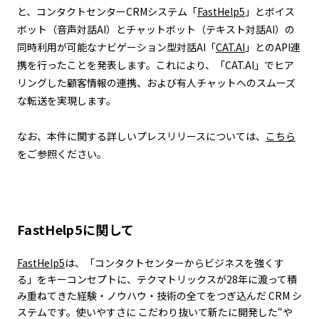
と、コンタクトセンターCRMシステム「
FastHelp5
」とボイス
ボット（音声対話AI）とチャットボット（テキスト対話AI）の
同時利用が可能なナビゲーション型対話AI「
CAT.AI
」とのAPI連
携を行ったことを発表します。これにより、「CAT.AI」でヒア
リングした顧客情報の連携、および有人チャットへのスムーズ
な転送を実現します。
なお、本件に関する詳しいプレスリリースについては、
こちら
をご参照ください。
FastHelp5に関して
FastHelp5
は、「コンタクトセンターからビジネスを強くす
る」をキーコンセプトに、テクマトリックスが28年に渡って積
み重ねてきた経験・ノウハウ・技術の全てをつぎ込んだ CRM シ
ステムです。使いやすさに こだわり抜いて新たに開発した“や